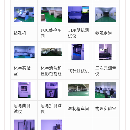
FQC终检车
TDR阴抗测
钻孔机
参观走道
间
试仪
化学实验
化学清洗和
二次元测量
飞针测试机
室
显影蚀刻线
仪
耐弯曲测
耐弯折测试
湿制程车间
物理实验室
试仪
仪