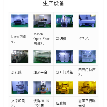
生产设备
Mason
Laser切割
Open-Short
裁切机
打孔机
机
测试机
四开门快压
黑孔线
加热平台
双开门烤箱
机
文字印刷
沃得JH-25
志圣平行曝
压膜机
机
型冲床
光机