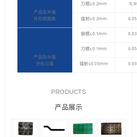
刀模≥0.2mm
0.
产品及补强
外形倒圆角
镭射≥0.2mm
0.0
钢模≤0.1mm
0.0
刀模≤0.1mm
0.0
产品及补强
外形公差
镭射≤0.05mm
0.0
PRODUCTS
产品展示