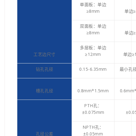
单面板：单边
≥8mm
单边≥
双面板：单边
≥8mm
单边≥
多层板：单边
工艺边尺寸
≥12mm
单边≥
钻孔孔径
0.15-6.35mm
最小孔径
槽孔孔径
0.8mm*1.5mm
0.6mm
PTH孔：
±0.075mm
±0.
NPTH孔：
孔径公差
±0.05mm