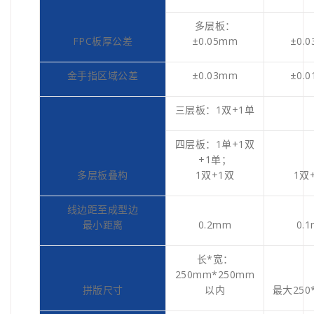
多层板：
FPC板厚公差
±0.05mm
±0.
金手指区域公差
±0.03mm
±0.
三层板：1双+1单
四层板：1单+1双
+1单；
多层板叠构
1双+1双
1双
线边距至成型边
最小距离
0.2mm
0.
长*宽：
250mm*250mm
拼版尺寸
以内
最大250