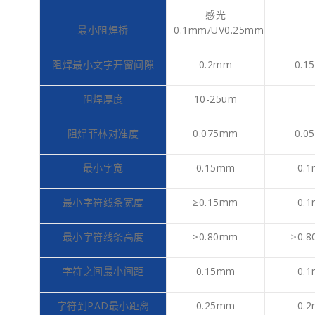
感光
最小阻焊桥
0.1mm/UV0.25mm
阻焊最小文字开窗间隙
0.2mm
0.1
阻焊厚度
10-25um
阻焊菲林对准度
0.075mm
0.0
最小字宽
0.15mm
0.
最小字符线条宽度
≥0.15mm
0.
最小字符线条高度
≥0.80mm
≥0.
字符之间最小间距
0.15mm
0.
字符到PAD最小距离
0.25mm
0.