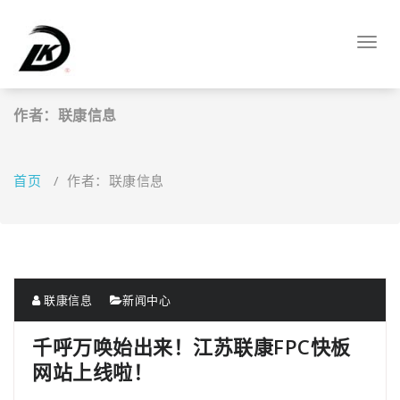
跳
至
Toggl
正
navig
文
作者：联康信息
首页
/
作者：联康信息
联康信息
新闻中心
千呼万唤始出来！江苏联康FPC快板
网站上线啦！