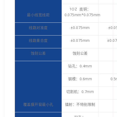
1OZ 底铜：
最小线宽线距
0.075mm*0.075mm
线路对准度
±0.075mm
±0.
线路重合度
±0.075mm
±0.0
蚀刻公差
蚀刻公差
钻孔：0.4mm
钢模：0.6mm
0.
切割机：0.7mm
覆盖膜开窗最小孔
镭射：不特别限制