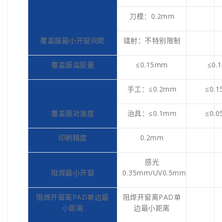
刀模：0.2mm
覆盖膜最小开窗间距
镭射：不特别限制
覆盖膜溢胶量
≤0.15mm
≤0.
手工：≤0.2mm
≤0.
覆盖膜对准度
治具：≤0.1mm
≤0.
印刷精度
0.2mm
感光
阻焊最小开窗
0.35mm/UV0.5mm
阻焊开窗离PAD单边最
阻焊开窗离PAD单
小距离
边最小距离