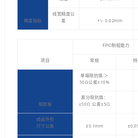
线宽精度公
精度指标
差
+\- 0.02mm
FPC
制程能力
项目
常规
特
单端阻抗值:＞
50Ω公差±10%
差分阻抗值：
阻抗板
≤50Ω 公差±5Ω
成品外形
尺寸公差
±0.1mm
±0.