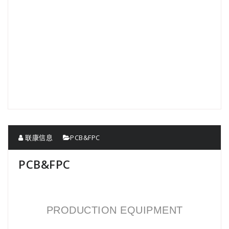
联康信息
PCB&FPC
PCB&FPC
PRODUCTION EQUIPMENT