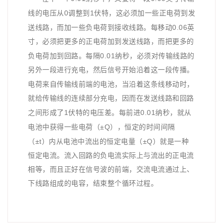
0
1
线的电压从
调整到
伏特，这必须加一些正电荷到发
0.06
送线路，而加一些负电荷到接收线路。每移动
英
寸，必须把更多的正电荷加到发送线路，而把更多的
0.01
负电荷加到回路。每隔
纳秒，必须对传输线路的
另外一段进行
充电
，然后信号开始沿着这一段传播。
电荷来自传输线前端的电池，当沿着这条线移动时，
就给传输线的连续部分充电，因而在发送线路和回路
1
0.01
之间形成了
伏特的电压差。每前进
纳秒，就从
±Q
电池中获得一些电荷（
），恒定的时间间隔
±t
±Q
（
）内从电池中流出的恒定电量（
）就是一种
恒定电流。流入回路的负电流实际上与流出的正电流
相等，而且正好在信号波的前端，交流电流通过上、
下线路组成的电容，结束整个循环过程。