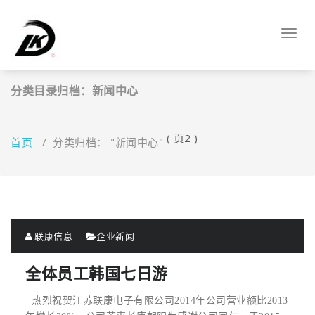
跳
至
Toggl
正
navig
文
分类目录归档：新闻中心
( 页2 )
首页
/
分类归档： "新闻中心"
联康信息
企业新闻
全体员工韩国七日游
热烈祝贺江苏联康电子有限公司
2014
年公司营业额比
2013