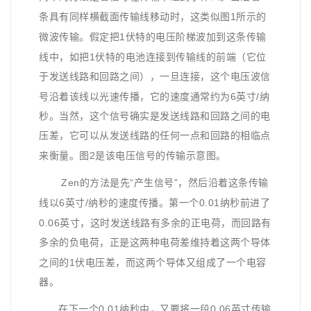
1
条具有同样横截面传输线移动时，这类似图
所示的
1
微波传输。假定把
伏特的电压阶梯波加到这条传输
1
线中，如把
伏特的电池连接到传输线的前端（它位
于发送线路和回路之间），一旦连接，这个电压波信
6
/
号沿着该线以光速传播，它的速度通常约为
英寸
纳
秒。当然，这个信号确实是发送线路和回路之间的电
压差，它可以从发送线路的任何一点和回路的相临点
2
来衡量。图
是该电压信号的传输示意图。
Zen
“
”
的方法是先
产生信号
，然后沿着这条传输
6
/
0.01
线以
英寸
纳秒的速度传播。第一个
纳秒前进了
0.06
英寸，这时发送线路有多余的
正电荷
，而回路有
多余的负电荷，正是这两种电荷差维持着这两个导体
1
之间的
伏电压差，而这两个导体又组成了一个电容
器。
0.01
0.06
在下一个
纳秒中，又要将一段
英寸传输