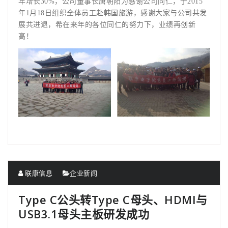
年增长
30%
，公司董事长唐朝阳为感谢公司同仁，于
2015
年
1
月
18
日组织全体员工赴韩国旅游，感谢大家与公司共发
展共进退，希在来年的各位同仁的努力下，业绩再创新
高！
联康信息
企业新闻
Type C公头转Type C母头、HDMI与
USB3.1母头主板研发成功