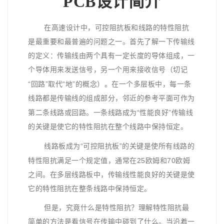
PCB设计简介
在高速设计中，可控
阻抗板
和线路的特性阻抗
是最重要和最普遍的问题之一。首先了解一下传输线
的定义：传输线由两个具有一定长度的
导体
组成，一
个导体用来发送信号，另一个用来接收信号（切记
“
”
“
”
回路
取代
地
的概念）。在一个多层板中，每一条
线路都是传输线的组成部分，邻近的参考平面可作为
“
”
第二条线路或回路。一条线路成为
性能良好
传输线
的关键是使它的特性阻抗在整个线路中保持恒定。
“
”
线路板成为
可控阻抗板
的关键是使所有线路的
25
70
特性阻抗满足一个规定值，通常在
欧姆
和
欧姆
之间。在
多层线路板
中，传输线性能良好的关键是使
它的特性阻抗在整条线路中保持恒定。
但是，究竟什么是特性阻抗？理解特性阻抗最
简单的方法是看信号在传输中碰到了什么。当沿着一