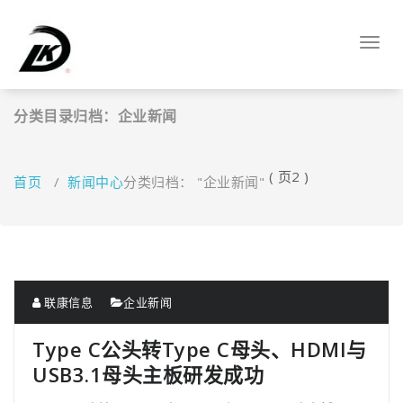
跳
至
Toggl
正
navig
文
分类目录归档：企业新闻
( 页2 )
首页
/
新闻中心
分类归档： "企业新闻"
联康信息
企业新闻
Type C公头转Type C母头、HDMI与
USB3.1母头主板研发成功